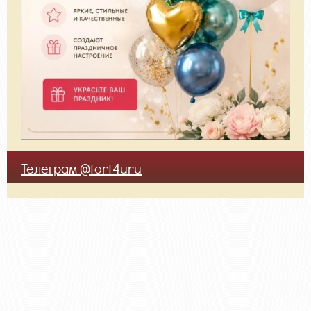
Телеграм @tort4uru