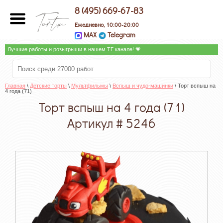
8 (495) 669-67-83
Ежедневно, 10:00-20:00
MAX
Telegram
Лучшие работы и розыгрыши в нашем ТГ канале!
 💗
Главная
 \ 
Детские торты
 \ 
Мультфильмы
 \ 
Вспыш и чудо-машинки
 \ Торт вспыш на 
4 года (71)
Торт вспыш на 4 года (71)
Артикул # 5246