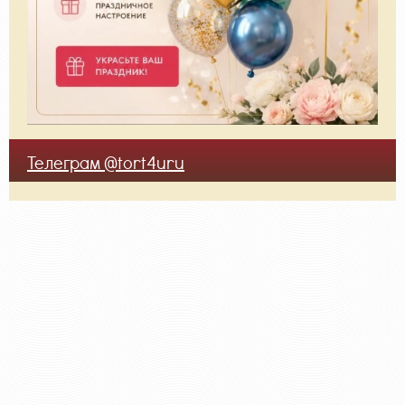
Телеграм @tort4uru