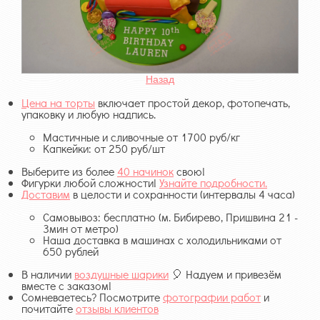
Назад
Цена на торты
включает простой декор, фотопечать,
упаковку и любую надпись.
Мастичные и сливочные от 1700 руб/кг
Капкейки: от 250 руб/шт
Выберите из более
40 начинок
свою!
Фигурки любой сложности!
Узнайте подробности.
Доставим
в целости и сохранности (интервалы 4 часа)
Самовывоз: бесплатно (м. Бибирево, Пришвина 21 -
3мин от метро)
Наша доставка в машинах с холодильниками от
650 рублей
В наличии
воздушные шарики
🎈 Надуем и привезём
вместе с заказом!
Сомневаетесь? Посмотрите
фотографии работ
и
почитайте
отзывы клиентов