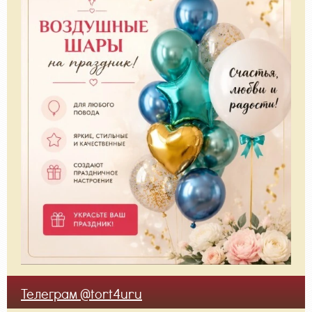
Телеграм @tort4uru