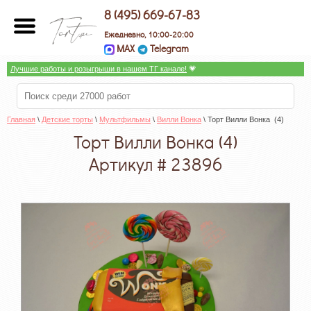
8 (495) 669-67-83
Ежедневно, 10:00-20:00
MAX
Telegram
Лучшие работы и розыгрыши в нашем ТГ канале!
 💗
Главная
 \ 
Детские торты
 \ 
Мультфильмы
 \ 
Вилли Вонка
 \ Торт Вилли Вонка  (4)
Торт Вилли Вонка (4)
Артикул # 23896