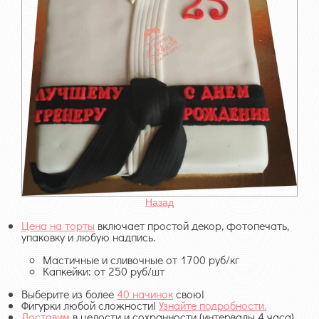
Назад
Цена на торты
включает простой декор, фотопечать,
упаковку и любую надпись.
Мастичные и сливочные от 1700 руб/кг
Капкейки: от 250 руб/шт
Выберите из более
40 начинок
свою!
Фигурки любой сложности!
Узнайте подробности.
Доставим
в целости и сохранности (интервалы 4 часа)