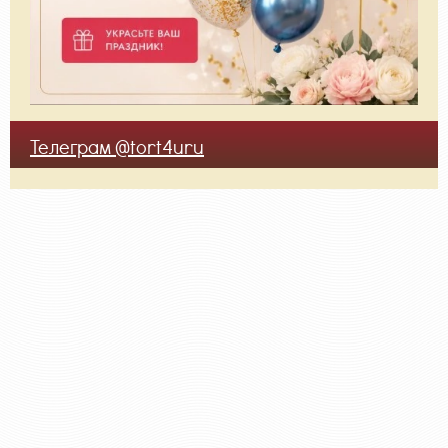
Телеграм @tort4uru