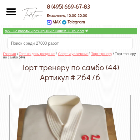
8 (495) 669-67-83
Ежедневно, 10:00-20:00
MAX
Telegram
Лучшие работы и розыгрыши в нашем ТГ канале!
 💗
Главная
 \ 
Торт на день рождения
 \ 
Спорт и увлечения
 \ 
Торт тренеру
 \ Торт тренеру 
по самбо (44)
Торт тренеру по самбо (44)
Артикул # 26476