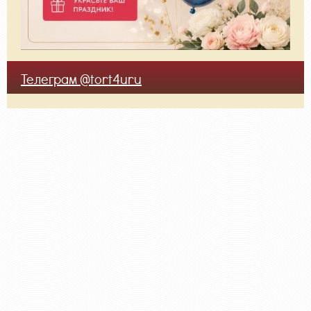
Телеграм @tort4uru