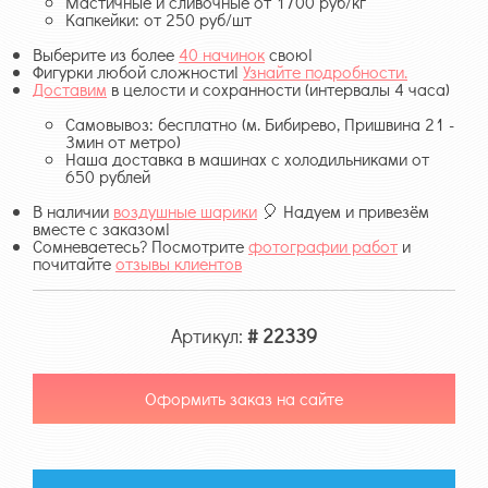
Мастичные и сливочные от 1700 руб/кг
Капкейки: от 250 руб/шт
Выберите из более
40 начинок
свою!
Фигурки любой сложности!
Узнайте подробности.
Доставим
в целости и сохранности (интервалы 4 часа)
Самовывоз: бесплатно (м. Бибирево, Пришвина 21 -
3мин от метро)
Наша доставка в машинах с холодильниками от
650 рублей
В наличии
воздушные шарики
🎈 Надуем и привезём
вместе с заказом!
Сомневаетесь? Посмотрите
фотографии работ
и
почитайте
отзывы клиентов
Артикул:
# 22339
Оформить заказ на сайте