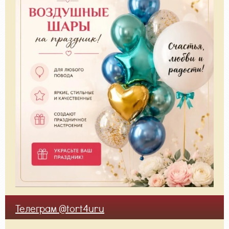
Телеграм @tort4uru