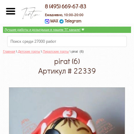
8 (495) 669-67-83
Ежедневно, 10:00-20:00
MAX
Telegram
Лучшие работы и розыгрыши в нашем ТГ канале!
 💗
Главная
 \ 
Детские торты
 \ 
Пиратские торты
 \ pirat  (6)
pirat (6)
Артикул # 22339