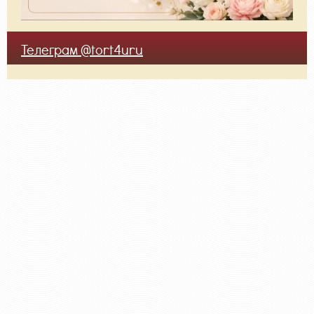
Телеграм @tort4uru