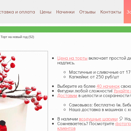
ставка и оплата
Цены
Начинки
Отзывы
Контакты
З
\ Торт на новый год (52)
Цена на торты
включает простой де
надпись.
Мастичные и сливочные от 17
Капкейки: от 250 руб/шт
Выберите из более
40 начинок
свою
Фигурки любой сложности!
Узнайте
Доставим
в целости и сохранности 
Самовывоз: бесплатно (м. Биб
Наша доставка в машинах с х
В наличии
воздушные шарики
🎈 Над
Сомневаетесь? Посмотрите
фотогр
клиентов