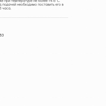
ке при температуре не более +4-6°С.
д подачей необходимо поставить его в
3 часа.
-83